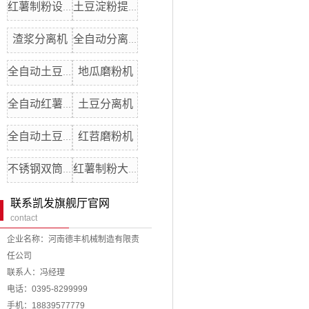
红薯制粉设备
土豆淀粉提取机
渣浆分离机
全自动分离机
地瓜磨粉机
全自动土豆制粉机
土豆分离机
全自动红薯制粉机
红苕磨粉机
全自动土豆分离机
不锈钢双筒分离机
红薯制粉大型机器
联系凯发旗舰厅官网
contact
企业名称：河南德丰机械制造有限责
任公司
联系人：冯经理
电话：0395-8299999
手机：18839577779