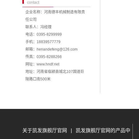
contact
企业名称：河南德丰机械制造有限责
任公司
联系人：冯经理
电话：0395-8299999
手机：18839577779
邮箱：
henandefeng@126.com
传真：0395-8288266
网址：
www.hndf.net
地址：河南省临颍县城北107国道巨
陵路口南500米
关于凯发旗舰厅官网
|
凯发旗舰厅官网的产品中