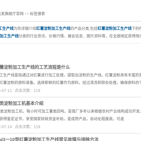
凯发旗舰厅官网
>> 标签搜索
机
工生产线
为你详细介绍
红薯淀粉加工生产线
的产品分类,包括
红薯淀粉加工生产线
下的
加工生产线
分类的行业资讯、价格行情、展会信息、图片资料等，在全国地区获得用户
薯淀粉加工生产线的工艺流程是什么
生产线是指通过对红薯进行加工处理，提取出淀粉的生产线。红薯淀粉具有丰富的营
薯淀粉的原料准备。选择新鲜的红薯作为原料，经过清洗和除杂处理，确保原料的
-07-11 点击次数：119
类淀粉加工机基本介绍
薯类淀粉加工机，每小时可加工薯类四吨，是我厂多年以来根据农村产业结构成功开发
获得鉴定证书，享受国家财政资金补贴，是成熟产品，自动化程度高，可遥
-07-14 点击次数：119
sd3一10型红薯淀粉加工生产线常见故障与排除方法