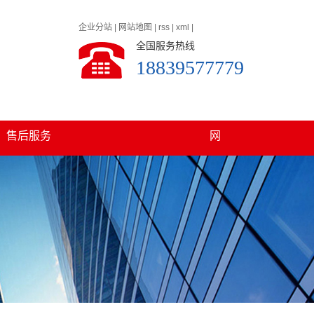
企业分站
|
网站地图
|
rss
|
xml
|
全国服务热线
18839577779
发旗舰厅官网的
在线留言
联系凯发旗舰厅官
售后服务
网