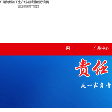
红薯淀粉加工生产线-凯发旗舰厅官网
凯发旗舰厅官网
凯发旗舰厅官网
关于凯发旗舰厅官
凯发旗舰厅官
凯发旗舰厅官网的
薯土豆类淀粉
网
产品中心
联系凯发旗舰厅官
简介
渣浆分离机
网
收割机辅刀
秸秆粉碎还田
麦稻两用粉碎
小麦粉碎机
洗薯机