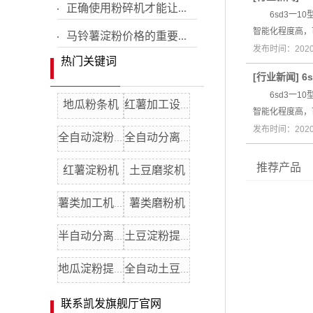
正确使用粉碎机才能让...
6sd3一10
智能化程度高，
马铃薯淀粉价格的重要...
发布时间：2020
热门关键词
[
行业新闻
]
6
6sd3一10
地瓜粉条机
红薯加工设备
智能化程度高，
发布时间：2020
全自动淀粉机
全自动分离机
推荐产品
红薯淀粉机
土豆磨浆机
薯类磨粉机
薯类加工机器
半自动分离机
土豆淀粉提取机
地瓜淀粉提取机
全自动土豆分离机
联系凯发旗舰厅官网