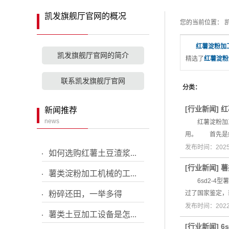
粉浆过细机
凯发旗舰厅官网的概况
配套设备
您的当前位置：
红薯土豆粉碎
红薯淀粉加
凯发旗舰厅官网的简介
精选了
红薯淀粉
小型铲车
分粒机
联系凯发旗舰厅官网
分类：
[
行业新闻
]
红
新闻推荐
news
红薯淀粉加工
用。 首先是红
发布时间：2025
如何选购红薯土豆渣浆...
[
行业新闻
]
薯
薯类淀粉加工机械的工...
6sd2-4型
粉碎还田，一举多得
过了国家鉴定，
发布时间：2022
薯类土豆加工设备是怎...
[
行业新闻
]
6