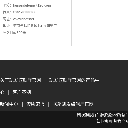
邮箱：
henandefeng@126.com
传真：0395-8288266
网址：
www.hndf.net
地址：河南省临颍县城北107国道巨
陵路口南500米
关于凯发旗舰厅官网
|
凯发旗舰厅官网的产品中
心
|
客户案例
新闻中心
|
资质荣誉
|
联系凯发旗舰厅官网
凯发旗舰厅官网的版权所有
营业执照
热推产