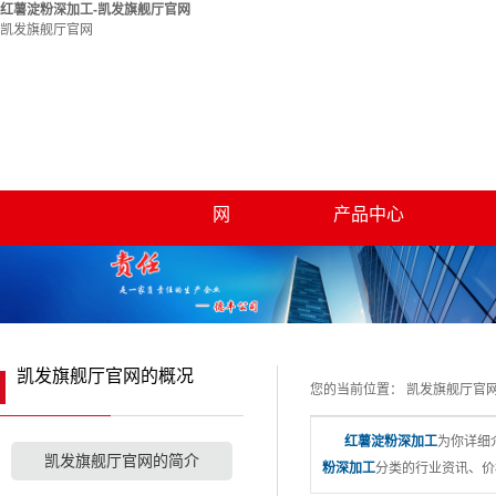
红薯淀粉深加工-凯发旗舰厅官网
凯发旗舰厅官网
凯发旗舰厅官网
关于凯发旗舰厅官
凯发旗舰厅官网的
凯发旗舰厅官网的
薯土豆类淀粉加工
网
产品中心
联系凯发旗舰厅官
简介
渣浆分离机
网
收割机辅刀器
秸秆粉碎还田机
凯发旗舰厅官网的概况
麦稻两用粉碎机
您的当前位置：
凯发旗舰厅官
小麦粉碎机
红薯淀粉深加工
为你详细
洗薯机
凯发旗舰厅官网的简介
粉深加工
分类的行业资讯、价