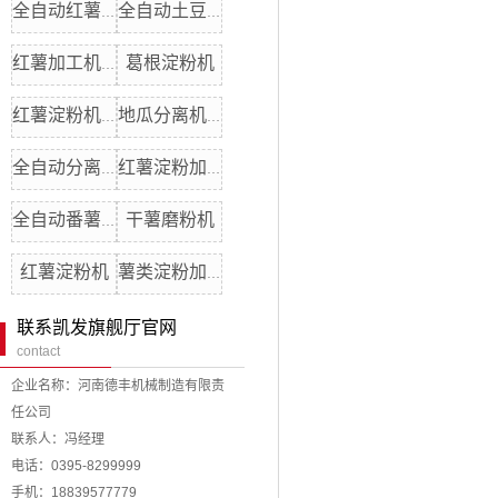
全自动红薯制粉机
全自动土豆制粉机
葛根淀粉机
红薯加工机器
红薯淀粉机器视频
地瓜分离机设备
全自动分离机
红薯淀粉加工设备
干薯磨粉机
全自动番薯机
红薯淀粉机
薯类淀粉加工设备
联系凯发旗舰厅官网
contact
企业名称：河南德丰机械制造有限责
任公司
联系人：冯经理
电话：0395-8299999
手机：18839577779