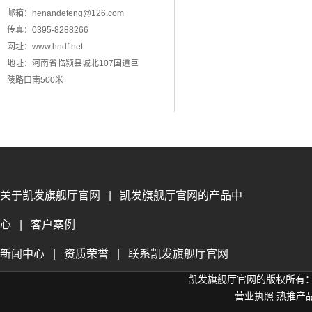
邮箱：
henandefeng@126.com
传真：0395-8288266
网址：
www.hndf.net
地址：河南省临颍县城北107国道巨
陵路口南500米
关于凯发旗舰厅官网
|
凯发旗舰厅官网的产品中
心
|
客户案例
新闻中心
|
资质荣誉
|
联系凯发旗舰厅官网
凯发旗舰厅官网的版权所有
营业执照
热推产