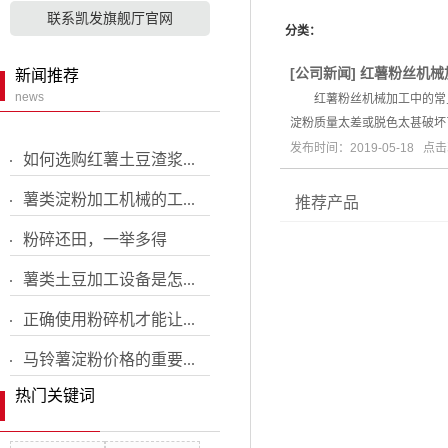
粉浆过细机
联系凯发旗舰厅官网
分类：
配套设备
[
公司新闻
]
红薯粉丝机械
新闻推荐
红薯土豆粉碎机
news
红薯粉丝机械加工中的常见
小型铲车
淀粉质量太差或脱色太甚破
发布时间：2019-05-18 点
分粒机
如何选购红薯土豆渣浆...
薯类淀粉加工机械的工...
推荐产品
粉碎还田，一举多得
薯类土豆加工设备是怎...
正确使用粉碎机才能让...
马铃薯淀粉价格的重要...
热门关键词