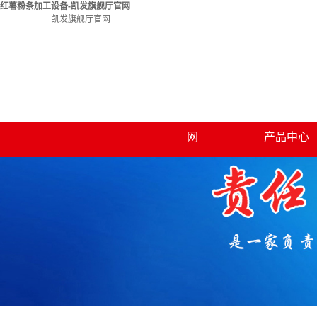
红薯粉条加工设备-凯发旗舰厅官网
凯发旗舰厅官网
凯发旗舰厅官网
关于凯发旗舰厅官
凯发旗舰厅官
凯发旗舰厅官网的
薯土豆类淀粉
网
产品中心
联系凯发旗舰厅官
简介
渣浆分离机
网
收割机辅刀
秸秆粉碎还田
麦稻两用粉碎
小麦粉碎机
洗薯机