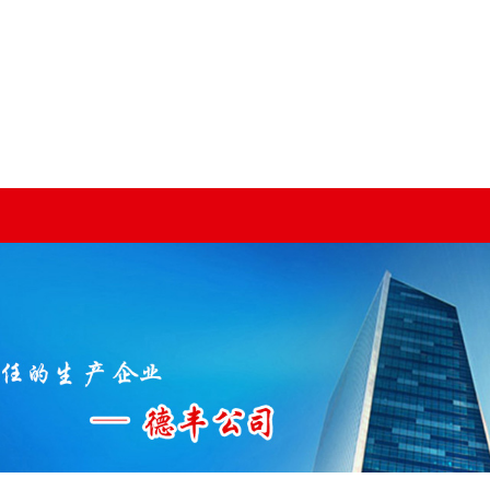
网的
新闻资讯
视频中心
客户案例
凯
加工
公司新闻
客户案例
行业新闻
器
技术知识
机
机