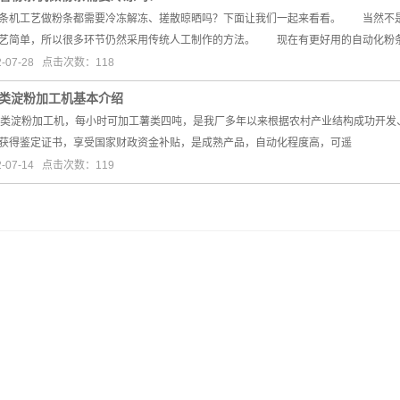
机工艺做粉条都需要冷冻解冻、搓散晾晒吗？下面让我们一起来看看。 当然不是
艺简单，所以很多环节仍然采用传统人工制作的方法。 现在有更好用的自动化粉
-07-28 点击次数：118
类淀粉加工机基本介绍
薯类淀粉加工机，每小时可加工薯类四吨，是我厂多年以来根据农村产业结构成功开发
获得鉴定证书，享受国家财政资金补贴，是成熟产品，自动化程度高，可遥
-07-14 点击次数：119