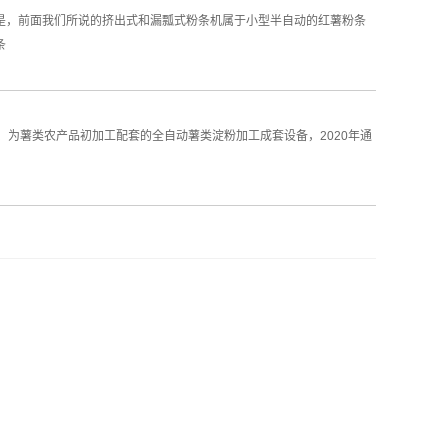
，前面我们所说的挤出式和漏瓢式粉条机属于小型半自动的红薯粉条
条
、为薯类农产品初加工配套的全自动薯类淀粉加工成套设备，2020年通