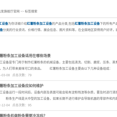
凯发旗舰厅官网
>> 标签搜索
机
工设备
为你详细介绍
红薯粉条加工设备
的产品分类,包括
红薯粉条加工设备
下的所有产
备
分类的行业资讯、价格行情、展会信息、图片资料等，在全国地区获得用户好评，欲
薯粉条加工设备适用在哪些场景
设备是专门用于制作红薯粉条的机械设备，主要包括清洗、切割、磨浆、压条、蒸煮
条，为人们带来美味可口的食品。 红薯粉条加工设备主要由以下几种设备组成
-03-08 点击次数：79
薯粉条加工设备应如何维护
设备运行一段时间后，设备内部及表面可能会粘有淀粉残渣等杂质，要及时进行清
 粉条生产线是大中型的加工设备，如果长期不进行维护会导致机器的零部件和内
-12-04 点击次数：95
薯粉条机做粉条需要冷冻吗？