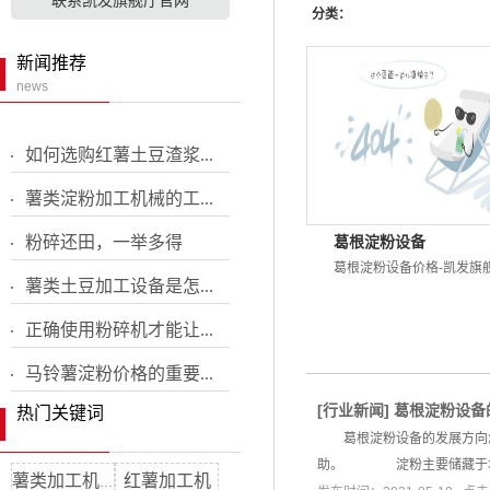
联系凯发旗舰厅官网
分类：
配套设备
新闻推荐
红薯土豆粉碎机
news
小型铲车
分粒机
如何选购红薯土豆渣浆...
薯类淀粉加工机械的工...
粉碎还田，一举多得
葛根淀粉设备
葛根淀粉设备价格-凯发旗
薯类土豆加工设备是怎...
正确使用粉碎机才能让...
马铃薯淀粉价格的重要...
[
行业新闻
]
葛根淀粉设备
热门关键词
葛根淀粉设备的发展方向怎
助。 淀粉主要储藏于块根
红薯加工机
薯类加工机器