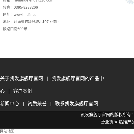
邮箱：
henandefeng@126.com
传真：0395-8288266
网址：
www.hndf.net
地址：河南省临颍县城北107国道巨
陵路口南500米
关于凯发旗舰厅官网
|
凯发旗舰厅官网的产品中
心
|
客户案例
新闻中心
|
资质荣誉
|
联系凯发旗舰厅官网
凯发旗舰厅官网的版权所有
营业执照
热推产
网站地图