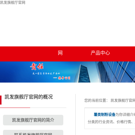
凯发旗舰厅官网
凯发旗舰厅官网
关于凯发旗舰厅官
凯发旗舰厅官网的
凯发旗舰厅官网的
薯土豆类淀粉加工
网
产品中心
联系凯发旗舰厅官
简介
渣浆分离机
网
收割机辅刀器
秸秆粉碎还田机
凯发旗舰厅官网的概况
麦稻两用粉碎机
您的当前位置：
凯发旗舰厅官
小麦粉碎机
薯类制粉设备
为你详细介
洗薯机
凯发旗舰厅官网的简介
分类的行业资讯、价格行情、
粉浆过细机