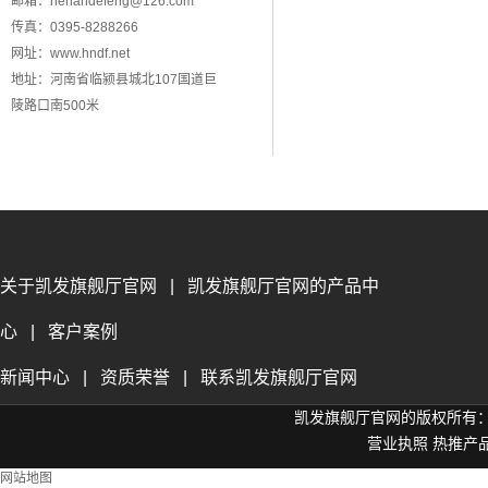
邮箱：
henandefeng@126.com
传真：0395-8288266
网址：
www.hndf.net
地址：河南省临颍县城北107国道巨
陵路口南500米
关于凯发旗舰厅官网
|
凯发旗舰厅官网的产品中
心
|
客户案例
新闻中心
|
资质荣誉
|
联系凯发旗舰厅官网
凯发旗舰厅官网的版权所有
营业执照
热推产
网站地图