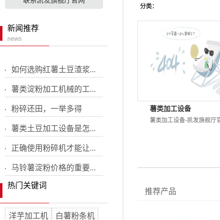
联系凯发旗舰厅官网
分类：
配套设备
新闻推荐
红薯土豆粉碎机
news
小型铲车
分粒机
如何选购红薯土豆渣浆...
薯类淀粉加工机械的工...
粉碎还田，一举多得
薯类加工设备
薯类加工设备-凯发旗舰厅
薯类土豆加工设备是怎...
正确使用粉碎机才能让...
马铃薯淀粉价格的重要...
热门关键词
推荐产品
洋芋加工机
白薯粉条机