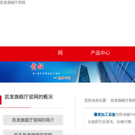
凯发旗舰厅官网
凯发旗舰厅官网
关于凯发旗舰厅官
凯发旗舰厅官网的
凯发旗舰厅官网的
薯土豆类淀粉加工
网
产品中心
联系凯发旗舰厅官
简介
渣浆分离机
网
收割机辅刀器
秸秆粉碎还田机
凯发旗舰厅官网的概况
麦稻两用粉碎机
您的当前位置：
凯发旗舰厅官
小麦粉碎机
薯类加工设备
为你详细介
洗薯机
凯发旗舰厅官网的简介
分类的行业资讯、价格行情、
粉浆过细机