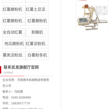
红薯磨粉机设备
红薯土豆淀粉机
红薯磨粉机
红薯磨粉机厂家
和糊机
全自动红薯分离机
地瓜磨粉机
红薯淀粉机器视频
白薯粉条机
薯类淀粉加工设备
联系凯发旗舰厅官网
contact
企业名称：河南德丰机械制造有限责
任公司
联系人：冯经理
电话：0395-8299999
手机：18839577779