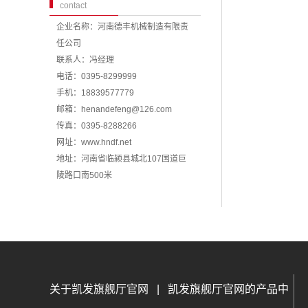
contact
企业名称：河南德丰机械制造有限责
任公司
联系人：冯经理
电话：0395-8299999
手机：18839577779
邮箱：
henandefeng@126.com
传真：0395-8288266
网址：
www.hndf.net
地址：河南省临颍县城北107国道巨
陵路口南500米
关于凯发旗舰厅官网
|
凯发旗舰厅官网的产品中