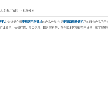
凯发旗舰厅官网
>> 标签搜索
机
碎机
为你详细介绍
麦稻两用粉碎机
的产品分类,包括
麦稻两用粉碎机
下的所有产品的用
行业资讯、价格行情、展会信息、图片资料等，在全国地区获得用户好评，欲了解更多