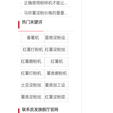
正确使用粉碎机才能让...
马铃薯淀粉价格的重要...
热门关键词
番薯机
葛根淀粉设备
红薯打粉机
红薯淀粉加工设备
红薯机
红薯磨粉机厂家
薯类磨粉机
红薯打粉机组
土豆淀粉加工
薯类加工设备
薯类淀粉加工机
红薯淀粉提取机
联系凯发旗舰厅官网