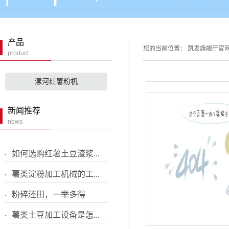
漯河配套设备
漯河红薯土豆粉碎
产品
您的当前位置：
凯发旗舰厅官
漯河小型铲车
机
product
漯河分粒机
漯河红薯粉机
新闻推荐
news
如何选购红薯土豆渣浆...
薯类淀粉加工机械的工...
粉碎还田，一举多得
薯类土豆加工设备是怎...