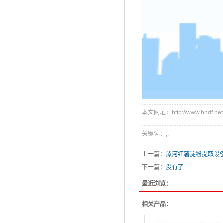
本文网址：http://www.hndf.net/p
关键词：,,
上一篇：
漯河红薯淀粉提取设
下一篇：
没有了
最近浏览：
相关产品：