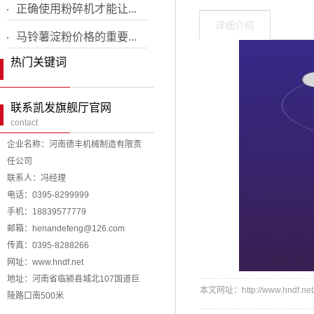
正确使用粉碎机才能让...
详细介绍
马铃薯淀粉价格的重要...
热门关键词
联系凯发旗舰厅官网
contact
企业名称：河南德丰机械制造有限责
任公司
联系人：冯经理
电话：0395-8299999
手机：18839577779
邮箱：
henandefeng@126.com
传真：0395-8288266
网址：
www.hndf.net
地址：河南省临颍县城北107国道巨
本文网址：http://www.hndf.net/p
陵路口南500米