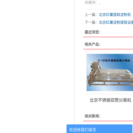
关键词：,,
上一篇：
北京红薯提取淀粉机
下一篇：
北京红薯淀粉提取设
最近浏览：
相关产品：
北京不锈钢双筒分离机
相关新闻：
欢迎给我们留言