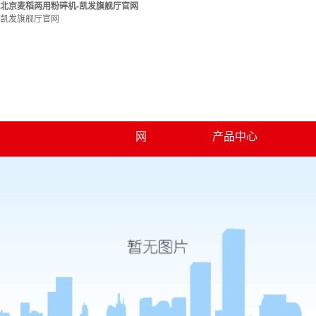
北京麦稻两用粉碎机-凯发旗舰厅官网
凯发旗舰厅官网
凯发旗舰厅官网
关于凯发旗舰厅官
凯发旗舰厅官网的
凯发旗舰厅官网的
北京渣浆分离机
网
产品中心
联系凯发旗舰厅官
简介
北京收割机辅刀器
资质荣誉
网
北京秸秆粉碎还田
北京麦稻两用粉碎
机
北京小麦粉碎机
机
北京洗薯机
北京粉浆过细机