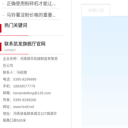
正确使用粉碎机才能让...
详细介绍
马铃薯淀粉价格的重要...
热门关键词
联系凯发旗舰厅官网
contact
企业名称：河南德丰机械制造有限责
任公司
联系人：冯经理
电话：0395-8299999
手机：18839577779
邮箱：
henandefeng@126.com
传真：0395-8288266
网址：
www.hndf.net
地址：河南省临颍县城北107国道巨
陵路口南500米