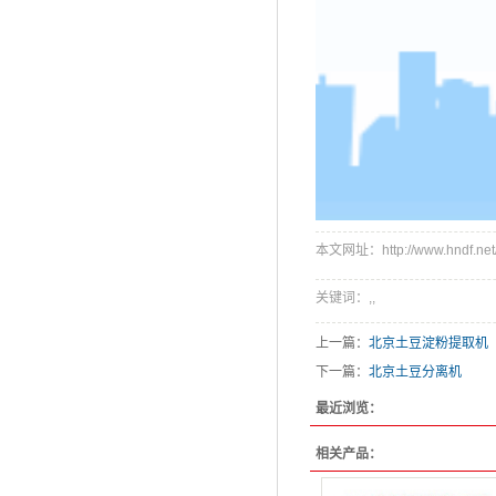
本文网址：http://www.hndf.net/p
关键词：,,
上一篇：
北京土豆淀粉提取机
下一篇：
北京土豆分离机
最近浏览：
相关产品：