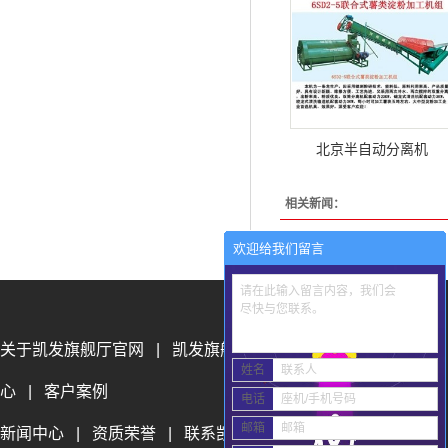
北京半自动分离机
相关新闻：
欢迎给我们留言
请在此输入留言内容，我们会
尽快与您联系。
关于凯发旗舰厅官网
|
凯发旗舰厅官网的产品中
姓名
联系人
心
|
客户案例
电话
座机/手机号码
邮箱
邮箱
新闻中心
|
资质荣誉
|
联系凯发旗舰厅官网