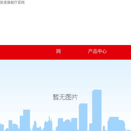
凯发旗舰厅官网
凯发旗舰厅官网
关于凯发旗舰厅官
凯发旗舰厅官网的
凯发旗舰厅官网的
河南薯土豆类淀粉
网
产品中心
联系凯发旗舰厅官
简介
河南渣浆分离机
加工
资质荣誉
网
河南收割机辅刀器
河南秸秆粉碎还田
河南麦稻两用粉碎
机
河南小麦粉碎机
机
河南洗薯机
河南配套设备