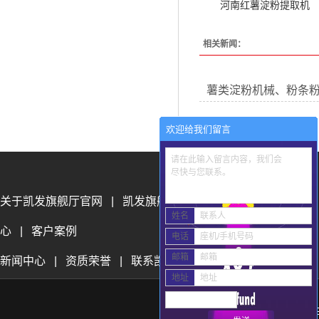
河南红薯淀粉提取机
相关新闻：
薯类淀粉机械、粉条
欢迎给我们留言
请在此输入留言内容，我们会
尽快与您联系。
关于凯发旗舰厅官网
|
凯发旗舰厅官网的产品中
姓名
联系人
心
|
客户案例
电话
座机/手机号码
邮箱
邮箱
新闻中心
|
资质荣誉
|
联系凯发旗舰厅官网
地址
地址
凯发旗舰厅官网的版权所有
热推产品
|