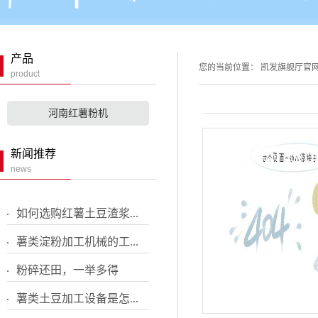
河南红薯土豆粉碎
河南小型铲车
机
产品
您的当前位置：
凯发旗舰厅官
河南分粒机
product
河南红薯粉机
新闻推荐
news
如何选购红薯土豆渣浆...
薯类淀粉加工机械的工...
粉碎还田，一举多得
薯类土豆加工设备是怎...