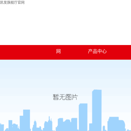
凯发旗舰厅官网
凯发旗舰厅官网
关于凯发旗舰厅官
凯发旗舰厅官网的
凯发旗舰厅官网的
河南薯土豆类淀粉
网
产品中心
联系凯发旗舰厅官
简介
河南渣浆分离机
加工
资质荣誉
网
河南收割机辅刀器
河南秸秆粉碎还田
河南麦稻两用粉碎
机
河南小麦粉碎机
机
河南洗薯机
河南配套设备