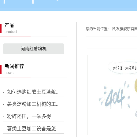
河南红薯土豆粉碎
河南小型铲车
机
产品
您的当前位置：
凯发旗舰厅官
河南分粒机
product
河南红薯粉机
新闻推荐
news
如何选购红薯土豆渣浆...
薯类淀粉加工机械的工...
粉碎还田，一举多得
薯类土豆加工设备是怎...