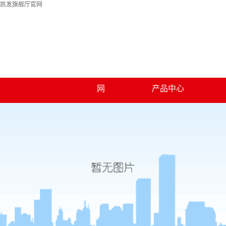
凯发旗舰厅官网
凯发旗舰厅官网
关于凯发旗舰厅官
凯发旗舰厅官网的
凯发旗舰厅官网的
河南薯土豆类淀粉
网
产品中心
联系凯发旗舰厅官
简介
河南渣浆分离机
加工
资质荣誉
网
河南收割机辅刀器
河南秸秆粉碎还田
河南麦稻两用粉碎
机
河南小麦粉碎机
机
河南洗薯机
河南配套设备