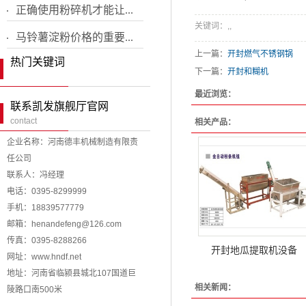
正确使用粉碎机才能让...
关键词：,,
马铃薯淀粉价格的重要...
上一篇：
开封燃气不锈钢锅
热门关键词
下一篇：
开封和糊机
最近浏览：
联系凯发旗舰厅官网
contact
相关产品：
企业名称：河南德丰机械制造有限责
任公司
联系人：冯经理
电话：0395-8299999
手机：18839577779
邮箱：
henandefeng@126.com
传真：0395-8288266
开封地瓜提取机没备
网址：
www.hndf.net
地址：河南省临颍县城北107国道巨
相关新闻：
陵路口南500米