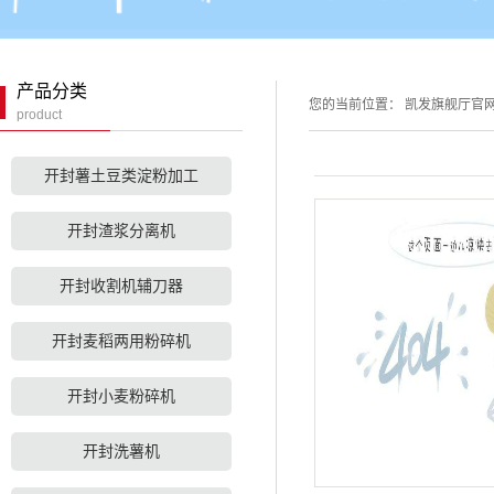
开封小型铲车
机
开封分粒机
产品分类
您的当前位置：
凯发旗舰厅官
product
开封薯土豆类淀粉加工
开封渣浆分离机
开封收割机辅刀器
开封麦稻两用粉碎机
开封小麦粉碎机
开封洗薯机