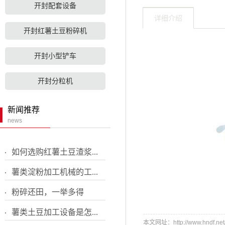
开封配套设备
详细介绍
开封红薯土豆粉碎机
开封小型铲车
开封分粒机
新闻推荐
news
如何选购红薯土豆渣浆...
薯类淀粉加工机械的工...
粉碎还田，一举多得
薯类土豆加工设备是怎...
本文网址：http://www.hndf.net/p