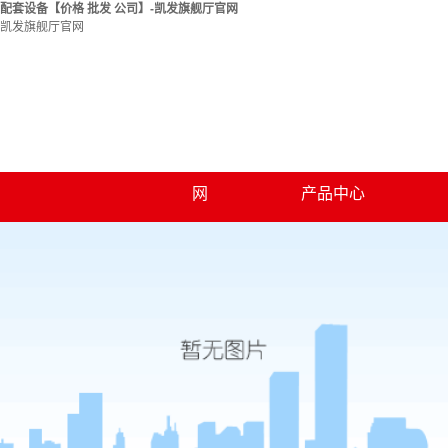
配套设备【价格 批发 公司】-凯发旗舰厅官网
凯发旗舰厅官网
凯发旗舰厅官网
关于凯发旗舰厅官
凯发旗舰厅官网的
凯发旗舰厅官网的
薯土豆类淀粉加工
网
产品中心
联系凯发旗舰厅官
简介
渣浆分离机
网
收割机辅刀器
秸秆粉碎还田机
麦稻两用粉碎机
小麦粉碎机
洗薯机