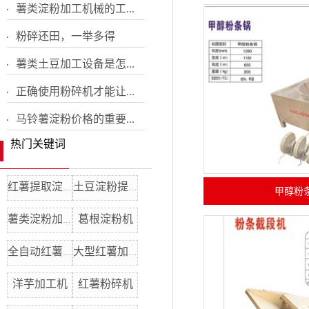
薯类淀粉加工机械的工...
粉碎还田，一举多得
薯类土豆加工设备是怎...
正确使用粉碎机才能让...
马铃薯淀粉价格的重要...
热门关键词
红薯提取淀粉机组
土豆淀粉提取设备
甲醇粉
葛根淀粉机
薯类淀粉加工机械
全自动红薯分离机
大型红薯加工机
洋芋加工机
红薯粉碎机