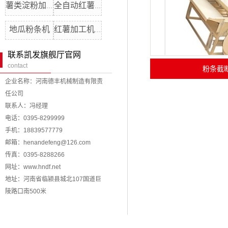
薯类淀粉加工机
全自动红薯机
地瓜粉条机
红薯加工机器
联系凯发旗舰厅官网
contact
粉条截
企业名称：河南德丰机械制造有限责
任公司
联系人：冯经理
电话：0395-8299999
手机：18839577779
邮箱：
henandefeng@126.com
传真：0395-8288266
网址：
www.hndf.net
地址：河南省临颍县城北107国道巨
陵路口南500米