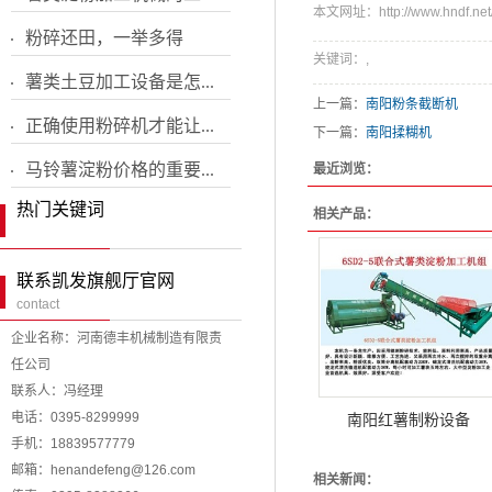
本文网址：http://www.hndf.net/p
粉碎还田，一举多得
关键词：,
薯类土豆加工设备是怎...
上一篇：
南阳粉条截断机
正确使用粉碎机才能让...
下一篇：
南阳揉糊机
马铃薯淀粉价格的重要...
最近浏览：
热门关键词
相关产品：
联系凯发旗舰厅官网
contact
企业名称：河南德丰机械制造有限责
任公司
联系人：冯经理
电话：0395-8299999
南阳红薯制粉设备
手机：18839577779
邮箱：
henandefeng@126.com
相关新闻：