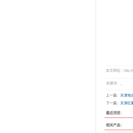
本文网址：http://ww
关键词：,,
上一篇：
天津地
下一篇：
天津红
最近浏览：
相关产品：