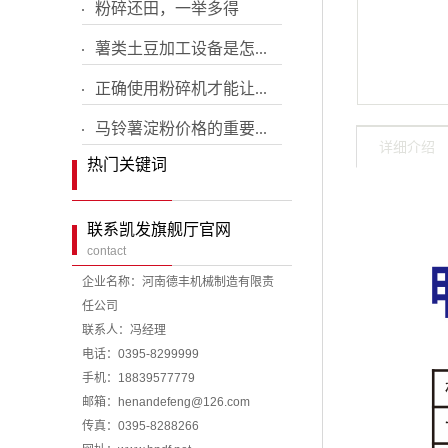
粉碎还田，一举多得
薯类土豆加工设备是怎...
正确使用粉碎机才能让...
马铃薯淀粉价格的重要...
详细介绍
热门关键词
联系凯发旗舰厅官网
contact
企业名称：河南德丰机械制造有限责
任公司
联系人：冯经理
电话：0395-8299999
手机：18839577779
邮箱：
henandefeng@126.com
传真：0395-8288266