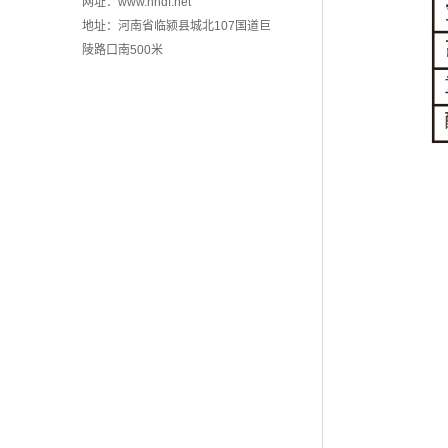
网址：
www.hndf.net
地址：河南省临颍县城北107国道巨
陵路口南500米