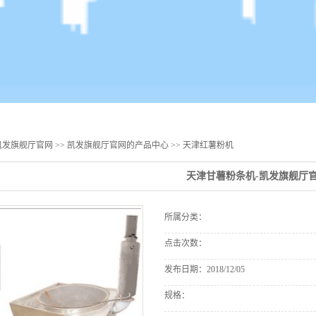
凯发旗舰厅官网
>>
凯发旗舰厅官网的产品中心
>>
天津红薯粉机
天津甘薯粉条机-凯发旗舰厅
所属分类：
点击次数：
发布日期：
2018/12/05
规格：