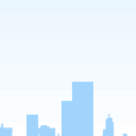
天津分粒机