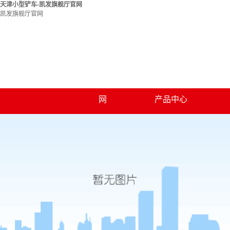
天津小型铲车-凯发旗舰厅官网
凯发旗舰厅官网
凯发旗舰厅官网
关于凯发旗舰厅官
凯发旗舰厅官网的
凯发旗舰厅官网的
天津薯土豆类淀粉
网
产品中心
联系凯发旗舰厅官
简介
天津收割机辅刀器
加工
资质荣誉
网
天津麦稻两用粉碎
天津小麦粉碎机
机
天津洗薯机
天津粉浆过细机
天津配套设备