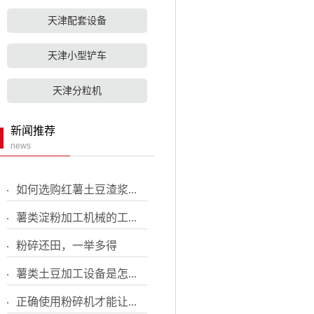
天津配套设备
天津小型铲车
天津分粒机
新闻推荐
news
如何选购红薯土豆渣浆...
薯类淀粉加工机械的工...
粉碎还田，一举多得
薯类土豆加工设备是怎...
正确使用粉碎机才能让...