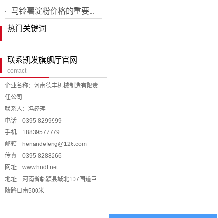
马铃薯淀粉价格的重要...
热门关键词
联系凯发旗舰厅官网
contact
企业名称：河南德丰机械制造有限责
任公司
联系人：冯经理
电话：0395-8299999
手机：18839577779
邮箱：
henandefeng@126.com
传真：0395-8288266
网址：
www.hndf.net
地址：河南省临颍县城北107国道巨
陵路口南500米