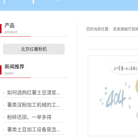
北京小型铲车
机
北京分粒机
产品
您的当前位置：
凯发旗舰厅官
product
北京红薯粉机
新闻推荐
news
如何选购红薯土豆渣浆...
薯类淀粉加工机械的工...
粉碎还田，一举多得
薯类土豆加工设备是怎...