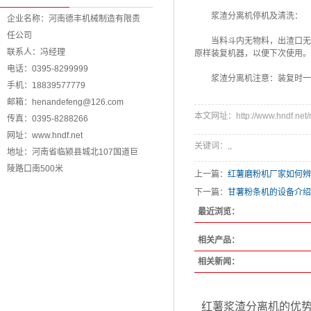
浆渣分离机停机及清洗：
企业名称：河南德丰机械制造有限责
任公司
当料斗内无物料，出渣口无渣
联系人：冯经理
原样装复机器，以便下次使用。
电话：0395-8299999
浆渣分离机注意：装复时一定
手机：18839577779
邮箱：
henandefeng@126.com
本文网址：http://www.hndf.net/n
传真：0395-8288266
网址：
www.hndf.net
关键词：,,
地址：河南省临颍县城北107国道巨
陵路口南500米
上一篇：
红薯磨粉机厂家如何辨
下一篇：
甘薯粉条机的设备介绍
最近浏览：
相关产品：
相关新闻：
红薯浆渣分离机的优