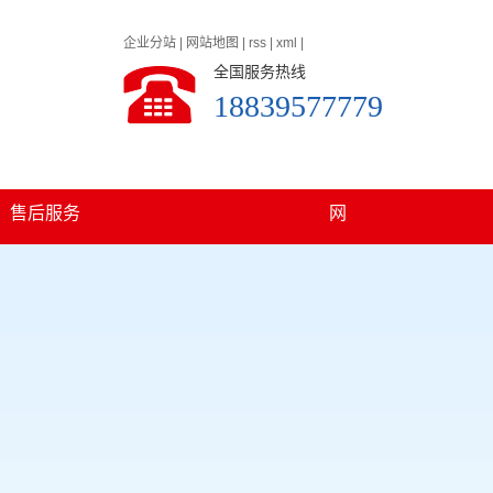
企业分站
|
网站地图
|
rss
|
xml
|
全国服务热线
18839577779
发旗舰厅官网的
在线留言
联系凯发旗舰厅官
售后服务
网