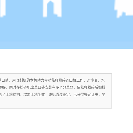
的出草口处，用收割机的本机动力带动秸秆粉碎还田机工作，对小麦、水
更好，同时在粉碎机出草口处安装有多个分草器，使秸秆粉碎后抛撒
善了土壤结构，增加土地肥效。该机通过鉴定，已获得鉴定证书，早