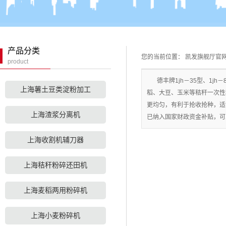
上海粉浆过细机
上海配套设备
上海红薯土豆粉碎
产品分类
您的当前位置：
凯发旗舰厅官
上海小型铲车
机
product
上海分粒机
德丰牌1jh－35型、1
上海薯土豆类淀粉加工
稻、大豆、玉米等秸秆一次性
更均匀，有利于抢收抢种，适
上海渣浆分离机
已纳入国家财政资金补贴，可
上海收割机辅刀器
上海秸秆粉碎还田机
上海麦稻两用粉碎机
上海小麦粉碎机