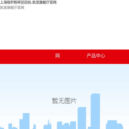
上海秸秆粉碎还田机-凯发旗舰厅官网
凯发旗舰厅官网
凯发旗舰厅官网
关于凯发旗舰厅官
凯发旗舰厅官网的
凯发旗舰厅官网的
上海薯土豆类淀粉
网
产品中心
联系凯发旗舰厅官
简介
上海渣浆分离机
加工
资质荣誉
网
上海收割机辅刀器
上海秸秆粉碎还田
上海麦稻两用粉碎
机
上海小麦粉碎机
机
上海洗薯机