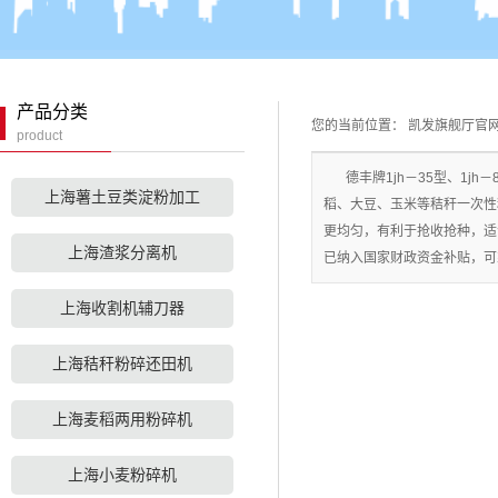
上海粉浆过细机
上海配套设备
上海红薯土豆粉碎
产品分类
您的当前位置：
凯发旗舰厅官
上海小型铲车
机
product
上海分粒机
德丰牌1jh－35型、1
上海薯土豆类淀粉加工
稻、大豆、玉米等秸秆一次性
更均匀，有利于抢收抢种，适
上海渣浆分离机
已纳入国家财政资金补贴，可
上海收割机辅刀器
上海秸秆粉碎还田机
上海麦稻两用粉碎机
上海小麦粉碎机