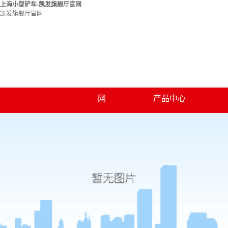
上海小型铲车-凯发旗舰厅官网
凯发旗舰厅官网
凯发旗舰厅官网
关于凯发旗舰厅官
凯发旗舰厅官网的
凯发旗舰厅官网的
上海薯土豆类淀粉
网
产品中心
联系凯发旗舰厅官
简介
上海渣浆分离机
加工
资质荣誉
网
上海收割机辅刀器
上海秸秆粉碎还田
上海麦稻两用粉碎
机
上海小麦粉碎机
机
上海洗薯机