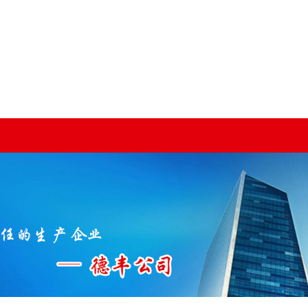
网的
新闻资讯
视频中心
客户案例
凯
加工
公司新闻
客户案例
行业新闻
器
技术知识
机
机