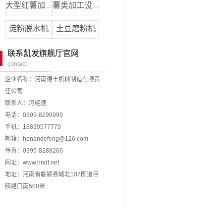
大型红薯加工机
薯类加工设备
淀粉脱水机
土豆磨粉机
联系凯发旗舰厅官网
contact
企业名称：河南德丰机械制造有限责
任公司
联系人：冯经理
电话：0395-8299999
手机：18839577779
邮箱：
henandefeng@126.com
传真：0395-8288266
网址：
www.hndf.net
地址：河南省临颍县城北107国道巨
陵路口南500米