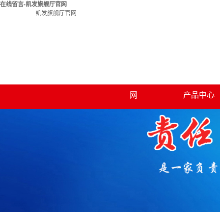
在线留言-凯发旗舰厅官网
凯发旗舰厅官网
凯发旗舰厅官网
关于凯发旗舰厅官
凯发旗舰厅官
凯发旗舰厅官网的
薯土豆类淀粉
网
产品中心
联系凯发旗舰厅官
简介
渣浆分离机
网
收割机辅刀
秸秆粉碎还田
麦稻两用粉碎
小麦粉碎机
洗薯机