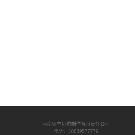
河南德丰机械制作有限责任公司
电话：18839577779