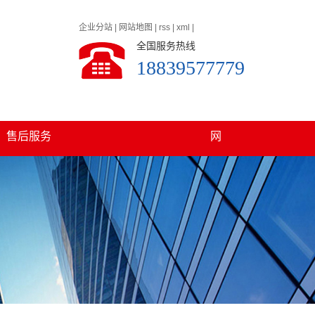
企业分站
|
网站地图
|
rss
|
xml
|
全国服务热线
18839577779
发旗舰厅官网的
在线留言
联系凯发旗舰厅官
售后服务
网