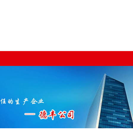
网的
新闻资讯
视频中心
客户案例
凯
加工
公司新闻
客户案例
行业新闻
器
技术知识
机
机