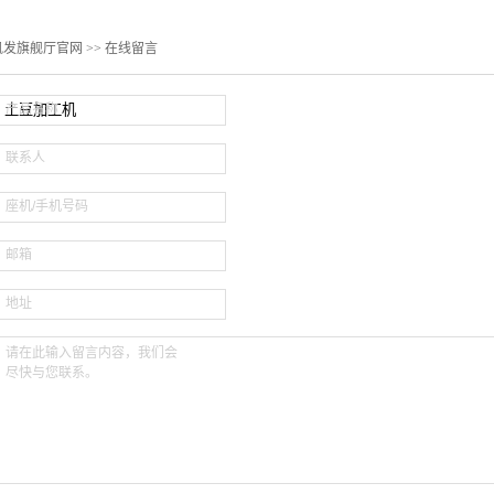
凯发旗舰厅官网
>> 在线留言
机
产品名称
联系人
座机/手机号码
邮箱
地址
请在此输入留言内容，我们会
尽快与您联系。