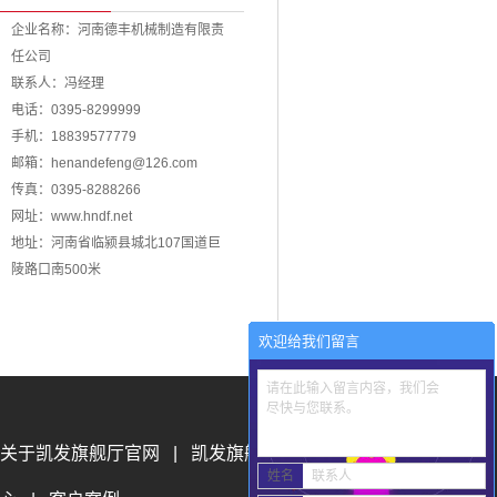
企业名称：河南德丰机械制造有限责
任公司
联系人：冯经理
电话：0395-8299999
手机：18839577779
邮箱：
henandefeng@126.com
传真：0395-8288266
网址：
www.hndf.net
地址：河南省临颍县城北107国道巨
陵路口南500米
欢迎给我们留言
请在此输入留言内容，我们会
尽快与您联系。
关于凯发旗舰厅官网
|
凯发旗舰厅官网的产品中
姓名
联系人