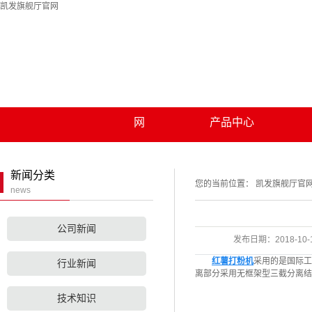
凯发旗舰厅官网
凯发旗舰厅官网
关于凯发旗舰厅官
凯发旗舰厅官网的
凯发旗舰厅官网的
薯土豆类淀粉加工
网
产品中心
联系凯发旗舰厅官
简介
渣浆分离机
资质荣誉
网
收割机辅刀器
新闻分类
您的当前位置：
凯发旗舰厅官
news
秸秆粉碎还田机
麦稻两用粉碎机
公司新闻
发布日期：
2018-10-
小麦粉碎机
红薯打粉机
采用的是国际工
行业新闻
离部分采用无框架型三截分离结
洗薯机
技术知识
粉浆过细机