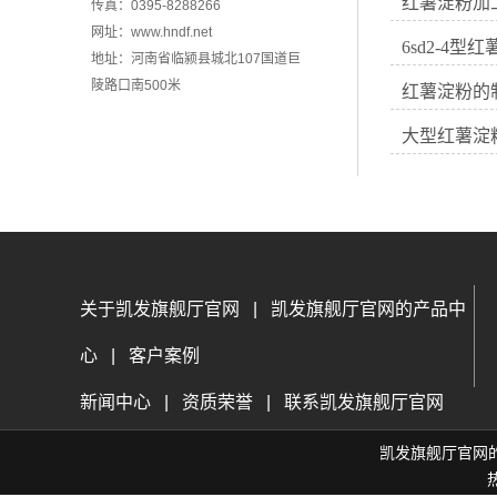
红薯淀粉加
传真：0395-8288266
网址：
www.hndf.net
6sd2-4
地址：河南省临颍县城北107国道巨
陵路口南500米
红薯淀粉的
大型红薯淀
关于凯发旗舰厅官网
|
凯发旗舰厅官网的产品中
心
|
客户案例
新闻中心
|
资质荣誉
|
联系凯发旗舰厅官网
凯发旗舰厅官网