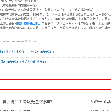
隙过大，“要及时更换轴承″
重新免费对刺辊做动平恒）
力轮大小，各部转速需要按本厂配置，不能随便更换主动轮提高转速）
有限责任公司成立于1998年，位于河南省临颍县城北107国道巨陵路口南500米，
，为完善薯类淀粉提取技术一直在努力，50年的经验积累，十多年的创新改进，因为是
工整套设备和
秸秆粉碎还田机
，产品获得了多项国家专利和推广鉴定证书，本公司是
质量有保障的公司，本公司是一家经营多年，有着多年经验的公司，所以如果你对此
w.hndf.net/news/533.html
加工生产线
,
淀粉加工生产线
,
红薯淀粉加工
一10型红薯淀粉加工生产线的注意事项
红薯淀粉加工设备要选择德丰？
6sd3一1