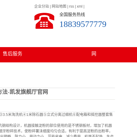
企业分站
|
网站地图
|
rss
|
xml
|
全国服务热线
18839577779
发旗舰厅官网的
在线留言
联系凯发旗舰厅官
售后服务
网
方法-凯发旗舰厅官网
③3.5米淘洗机④1米除石器⑤立式分离过细机⑥配电箱和摇控器整套售
机钢结构设计，机器接触淀粉的部位使用的是不锈钢板材，增加了机器
细牙粉碎技术，使粉碎薯沬细度均匀合适，有利于提高淀粉的出粉率，
排出顺畅，阻力小，用动力小，节能省电，减少费用，机器不起热，生产