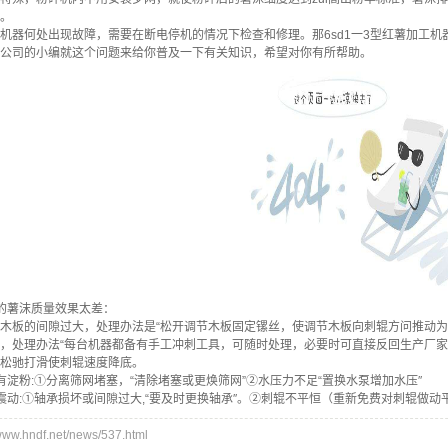
。
何处出现故障，需要在断电停机的情况下检查和修理。那6sd1一3型红薯加工机
公司的小编就这个问题来给你普及一下有关知识，希望对你有所帮助。
机
薯沫质量效果太差：
的间隙过大，处理办法是“松开调节木板固定镙丝，使调节木板向刺辊方问推动为0.1
理办法“每台机器都备有手工冲刺工具，可随时处理，必要时可直接反回生产厂家“
驰打滑使刺辊速度降底。
粉:①分离筛网堵塞，“清除堵塞或更焕筛网”②水压力不足“置换水泵增加水压″
:①轴承损坏或间隙过大,“要及时更换轴承″。②刺辊不平恒（重新免费对刺辊做动
w.hndf.net/news/537.html