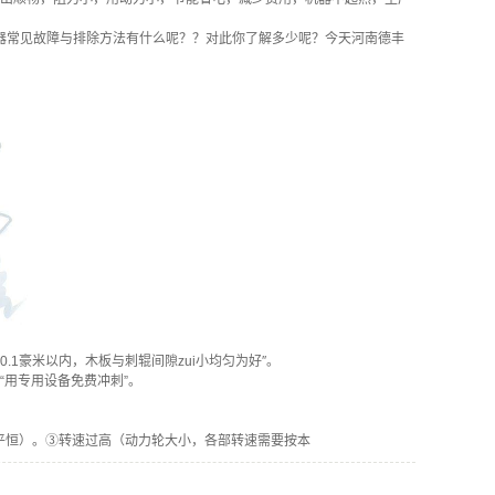
器常见故障与排除方法有什么呢？？对此你了解多少呢？今天河南德丰
豪米以内，木板与刺辊间隙zui小均匀为好″。
用专用设备免费冲刺”。
平恒）。③转速过高（动力轮大小，各部转速需要按本