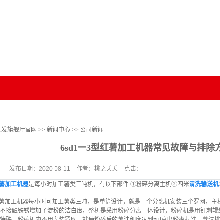
网的
新闻资讯
视频中心
客户案例
凯
加工
公司新闻
客户案例
行业新闻
器
技术知识
凯发旗舰厅官网
>>
新闻中心
>>
公司新闻
机
6sd1一3型红薯加工机器常见故障与排除
机
发布日期：
2020-08-11
作者：
桃之夭夭
点击：
薯加工机器
是每小时加工薯类三吨机，有以下部件:①粉碎分离主机②四米
清洗输送机
薯加工机器每小时可加工薯类三吨，是单筒设计，就是一个分离机安装三个罗网，主
不接触铁锈增加了淀粉的洁白度，整机是采用粉碎分离一体设计，粉碎机是用钉刺辊
特殊，粉碎机内不用安装罗网，就使粉碎后的薯沬细度达到zui高出粉率标准，薯沬