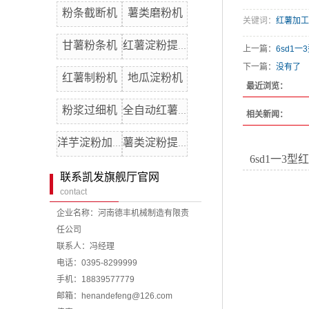
粉条截断机
薯类磨粉机
关键词：
红薯加工
甘薯粉条机
红薯淀粉提取机
上一篇：
6sd1
下一篇：
没有了
红薯制粉机
地瓜淀粉机
最近浏览：
粉浆过细机
全自动红薯分离机
相关新闻：
洋芋淀粉加工机器
薯类淀粉提取机
6sd1一3
联系凯发旗舰厅官网
contact
企业名称：河南德丰机械制造有限责
任公司
联系人：冯经理
电话：0395-8299999
手机：18839577779
邮箱：
henandefeng@126.com