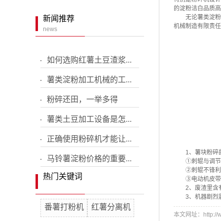
的淀粉洁白品质高
配套设备
无论薯类淀粉机器
新闻推荐
机械制造有限责任
news
红薯土豆粉碎
小型铲车
如何选购红薯土豆渣浆...
分粒机
薯类淀粉加工机械的工...
粉碎还田，一举多得
薯类土豆加工设备是怎...
正确使用粉碎机才能让...
1、薯块粉碎的
马铃薯淀粉价格的重要...
①刺辊与调节木板
②刺辊不锋利，处
热门关键词
③电动机皮带松
2、废渣里含有淀
3、机器剧烈震动
番薯打粉机
红薯分离机
本文网址：http://ww