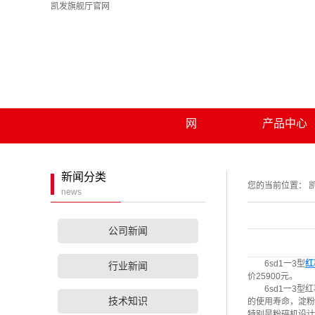
凯发旗舰厅官网
凯发旗舰厅官网
关于凯发旗舰厅官
凯发旗舰厅官
凯发旗舰厅官网的
薯土豆类淀粉
网
产品中心
联系凯发旗舰厅官
简介
渣浆分离机
资质荣誉
网
收割机辅刀
新闻分类
您的当前位置：
news
秸秆粉碎还田
麦稻两用粉碎
公司新闻
小麦粉碎机
6sd1一3型
红
行业新闻
价25900元。
洗薯机
6sd1一3型红
技术知识
的使用寿命，淀粉
粉浆过细机
特别是粉碎机设计