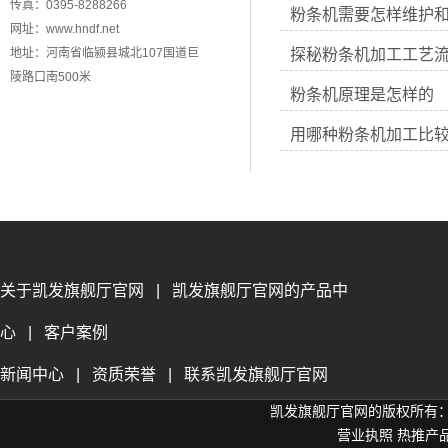
传真：0395-8288266
粉条机需要怎样维护
网址：
www.hndf.net
地址：河南省临颍县城北107国道巨
探秘粉条机加工工艺
陵路口南500米
粉条机原理是怎样的
用哪种粉条机加工比
关于凯发旗舰厅官网
|
凯发旗舰厅官网的产品中
心
|
客户案例
新闻中心
|
资质荣誉
|
联系凯发旗舰厅官网
凯发旗舰厅官网的版权所有
营业执照
热推产