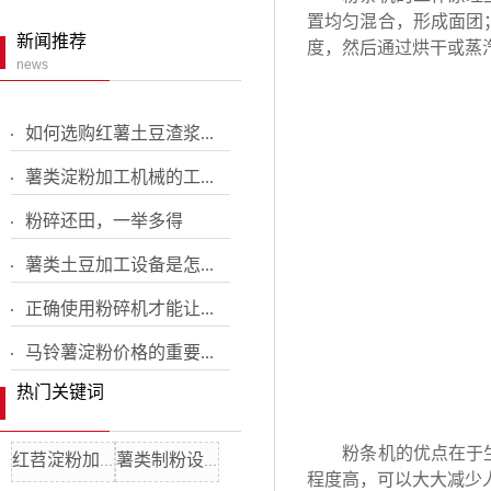
置均匀混合，形成面团
配套设备
新闻推荐
度，然后通过烘干或蒸
news
红薯土豆粉碎机
小型铲车
如何选购红薯土豆渣浆...
分粒机
薯类淀粉加工机械的工...
粉碎还田，一举多得
薯类土豆加工设备是怎...
正确使用粉碎机才能让...
马铃薯淀粉价格的重要...
热门关键词
粉条机的优点在于生产
红苕淀粉加工设备
薯类制粉设备
程度高，可以大大减少