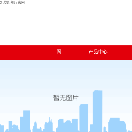
凯发旗舰厅官网
凯发旗舰厅官网
关于凯发旗舰厅官
凯发旗舰厅官网的
凯发旗舰厅官网的
薯土豆类淀粉加工
网
产品中心
联系凯发旗舰厅官
简介
渣浆分离机
资质荣誉
网
收割机辅刀器
秸秆粉碎还田机
麦稻两用粉碎机
小麦粉碎机
洗薯机
粉浆过细机