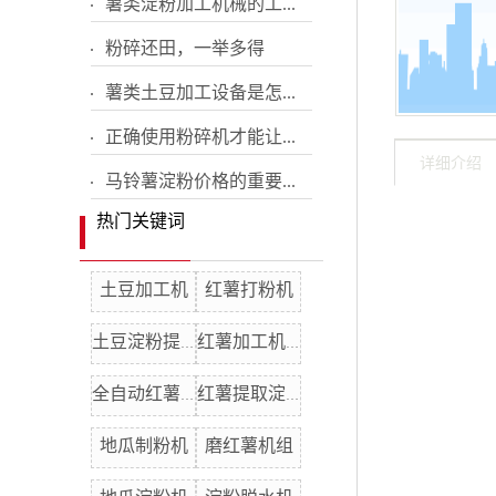
薯类淀粉加工机械的工...
粉碎还田，一举多得
薯类土豆加工设备是怎...
正确使用粉碎机才能让...
详细介绍
马铃薯淀粉价格的重要...
热门关键词
土豆加工机
红薯打粉机
土豆淀粉提取设备
红薯加工机器
全自动红薯打粉机
红薯提取淀粉机组
地瓜制粉机
磨红薯机组