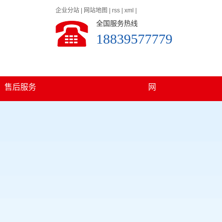
企业分站
|
网站地图
|
rss
|
xml
|
全国服务热线
18839577779
发旗舰厅官网的
在线留言
联系凯发旗舰厅官
售后服务
网