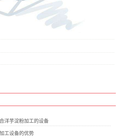
合洋芋淀粉加工的设备
加工设备的优势