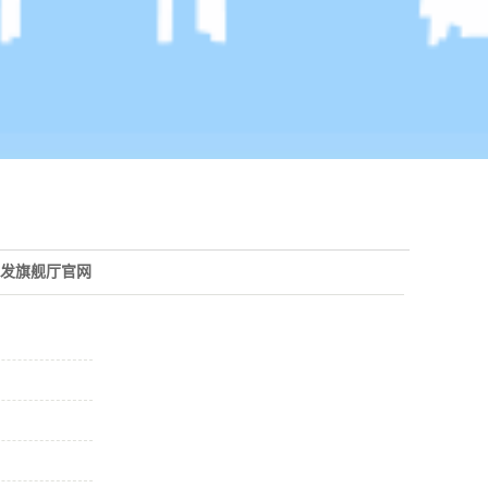
凯发旗舰厅官网