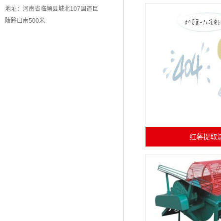
地址：河南省临颍县城北107国道巨
陵路口南500米
红薯提取