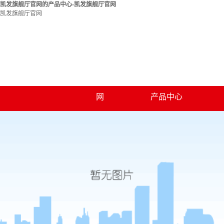
凯发旗舰厅官网的产品中心-凯发旗舰厅官网
凯发旗舰厅官网
凯发旗舰厅官网
关于凯发旗舰厅官
凯发旗舰厅官网的
凯发旗舰厅官网的
薯土豆类淀粉加工
网
产品中心
联系凯发旗舰厅官
简介
渣浆分离机
资质荣誉
网
收割机辅刀器
秸秆粉碎还田机
麦稻两用粉碎机
小麦粉碎机
洗薯机