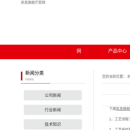
凯发旗舰厅官网
凯发旗舰厅官网
关于凯发旗舰厅官
凯发旗舰厅官
凯发旗舰厅官网的
薯土豆类淀粉
网
产品中心
联系凯发旗舰厅官
简介
渣浆分离机
资质荣誉
网
收割机辅刀
新闻分类
您的当前位置：
news
秸秆粉碎还田
麦稻两用粉碎
公司新闻
小麦粉碎机
下面
凯发旗舰
行业新闻
洗薯机
1、工艺流程：
技术知识
粉浆过细机
2、工艺操作