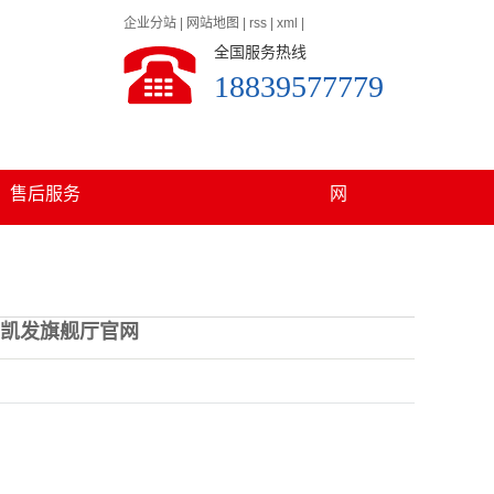
企业分站
|
网站地图
|
rss
|
xml
|
全国服务热线
18839577779
发旗舰厅官网的
在线留言
联系凯发旗舰厅官
售后服务
网
-凯发旗舰厅官网