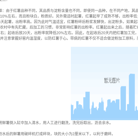
由于红薯品种不同，其品质与淀粉含量也不同，即使同一品种，在不同产地，其品质也有
10%左右，而且粉块白，粉质好。另外需适时起薯，红薯起早了成熟不够，出粉率低；
机
5天起薯，出粉率高。因为此时气温适宜，红薯粉碎后粉浆发酵快，出淀粉多。如果
农村中有先贮藏，后加工的习惯，非常影响红薯的出粉率。红薯起出来之后，随着贮
左右；起收后放20天，出粉率就降低20%左右。因此，在起收后20天内把红薯加工完
并注意掌握好窖内温湿度，以防红薯于心。带病的红薯不仅不适合做淀粉加工原料，
鲜薯倒入缸中加入清水，用人工进行翻洗，洗完后取出，沥去余水。
水后的鲜薯用破碎机打成碎块，块的大小为2厘米以下，以利于磨碎。