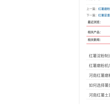
上一篇：
红薯磨粉
下一篇：
红薯是重
最近浏览：
相关产品：
相关新闻：
红薯淀粉制
红薯磨粉机
河南红薯磨
如何选择薯
河南红薯土