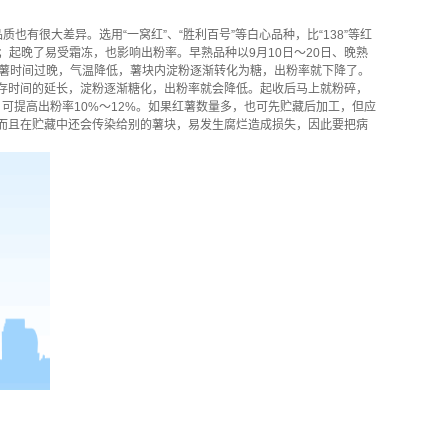
很大差异。选用“一窝红”、“胜利百号”等白心品种，比“138”等红
起晚了易受霜冻，也影响出粉率。早熟品种以9月10日～20日、晚熟
起薯时间过晚，气温降低，薯块内淀粉逐渐转化为糖，出粉率就下降了。
存时间的延长，淀粉逐渐糖化，出粉率就会降低。起收后马上就粉碎，
，可提高出粉率10%～12%。如果红薯数量多，也可先贮藏后加工，但应
而且在贮藏中还会传染给别的薯块，易发生腐烂造成损失，因此要把病