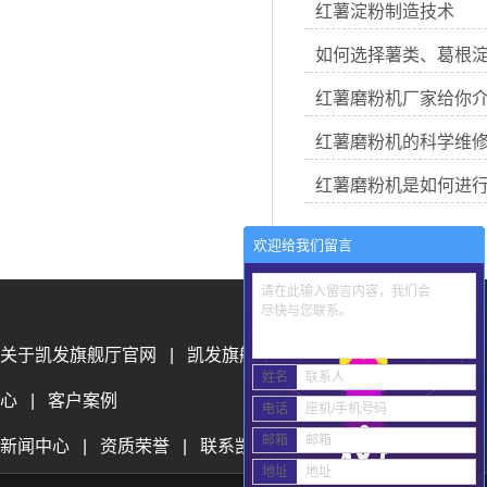
红薯淀粉制造技术
如何选择薯类、葛根
红薯磨粉机厂家给你介
红薯磨粉机的科学维
红薯磨粉机是如何进
欢迎给我们留言
请在此输入留言内容，我们会
尽快与您联系。
关于凯发旗舰厅官网
|
凯发旗舰厅官网的产品中
姓名
联系人
心
|
客户案例
电话
座机/手机号码
邮箱
邮箱
新闻中心
|
资质荣誉
|
联系凯发旗舰厅官网
地址
地址