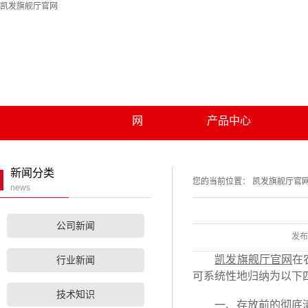
凯发旗舰厅官网
凯发旗舰厅官网
关于凯发旗舰厅官
凯发旗舰厅官网的
凯发旗舰厅官网的
薯土豆类淀粉加工
网
产品中心
联系凯发旗舰厅官
简介
渣浆分离机
网
收割机辅刀器
新闻分类
您的当前位置：
凯发旗舰厅官
news
秸秆粉碎还田机
麦稻两用粉碎机
公司新闻
发布
小麦粉碎机
凯发旗舰厅官网
在
行业新闻
洗薯机
可系统性地归纳为以下
技术知识
粉浆过细机
一、存放前的彻底清