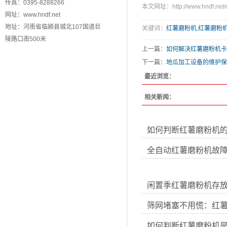
传真：0395-8288266
本文网址：http://www.hndf.net/n
网址：
www.hndf.net
地址：河南省临颍县城北107国道巨
关键词：
红薯磨粉机
,
红薯磨粉
陵路口南500米
上一篇：
如何解决红薯磨粉机卡
下一篇：
地瓜加工设备的维护保
最近浏览：
相关新闻：
如何判断红薯磨粉机
全自动红薯磨粉机故
闲置季红薯磨粉机存
筛网堵塞不用慌：红
如何判断红薯磨粉机