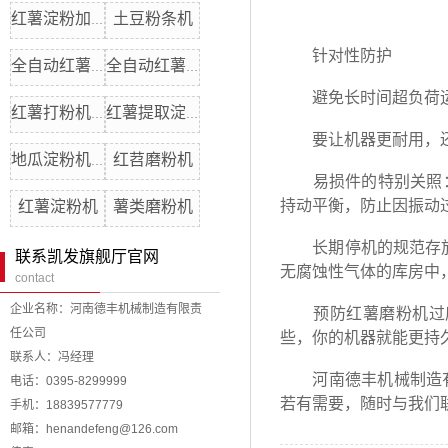
土豆粉条机
红薯淀粉加工设备
针对性防护
全自动红薯机
全自动红薯粉机
避免长时间超负荷运
红薯打粉机组
红薯提取淀粉机
要让机器更耐用，还
红苕磨粉机
地瓜淀粉机没备
易损件的特别关照：磨
持动平衡，防止因振动
红薯淀粉机
薯类磨粉机
长期停机的规范存放：
联系凯发旗舰厅官网
无腐蚀性气体的库房中
contact
企业名称：河南德丰机械制造有限责
预防红薯磨粉机过度磨
任公司
些，你的机器就能更持
联系人：冯经理
河南德丰机械制造有限
电话：0395-8299999
若有需要，随时与我们
手机：18839577779
邮箱：
henandefeng@126.com