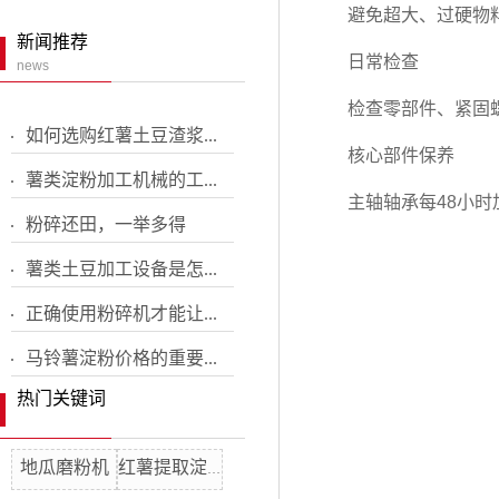
避免超大、过硬物料
配套设备
新闻推荐
日常检查
news
红薯土豆粉碎机
检查零部件、紧固螺
小型铲车
如何选购红薯土豆渣浆...
核心部件保养
分粒机
薯类淀粉加工机械的工...
主轴轴承每48小时加
粉碎还田，一举多得
薯类土豆加工设备是怎...
正确使用粉碎机才能让...
马铃薯淀粉价格的重要...
热门关键词
地瓜磨粉机
红薯提取淀粉机组