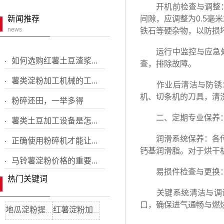
开机前检查与调整：每
配套设备
新闻推荐
间隙，应调整为0.5
news
铁石等硬杂物，以防损
红薯土豆粉碎机
小型铲车
运行中监控与应急处理
如何选购红薯土豆渣浆...
查，排除故障。
分粒机
薯类淀粉加工机械的工...
作业后清洁与防锈：
机、切条机的刀具，清
粉碎还田，一举多得
二、定期专业保养
薯类土豆加工设备是怎...
润滑系统保养：各传动
正确使用粉碎机才能让...
钙基润滑脂。对于烘干
马铃薯淀粉价格的重要...
易损件检查与更换：
热门关键词
关键系统清洁与调试
口，确保进气通畅与燃
地瓜淀粉提取机
红薯淀粉加工设备