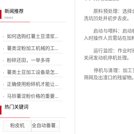
配套设备
新闻推荐
原料预处理：选择含
news
洗坑凹处并初步去皮。
红薯土豆粉碎机
小型铲车
启动与喂料：启动机器
如何选购红薯土豆渣浆...
入时操作人员需站在加
分粒机
薯类淀粉加工机械的工...
运行监控：作业时密切
关闭发动机停机处理。
粉碎还田，一举多得
停机与清理：加工完毕
薯类土豆加工设备是怎...
筛网及出渣口的残留物
正确使用粉碎机才能让...
马铃薯淀粉价格的重要...
热门关键词
粉皮机
全自动番薯机