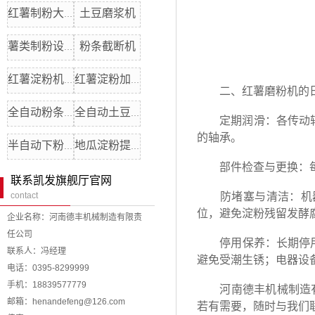
土豆磨浆机
红薯制粉大型机器
粉条截断机
薯类制粉设备
红薯淀粉机器视频
红薯淀粉加工设备
二、红薯磨粉机的日
全自动粉条机组
全自动土豆磨粉机
定期润滑：各传动轴承
的轴承。
半自动下粉条机
地瓜淀粉提取机
部件检查与更换：每
联系凯发旗舰厅官网
contact
防堵塞与清洁：机器
位，避免淀粉残留发酵
企业名称：河南德丰机械制造有限责
任公司
停用保养：长期停用时
联系人：冯经理
避免受潮生锈；电器设
电话：0395-8299999
手机：18839577779
河南德丰机械制造有限
邮箱：
henandefeng@126.com
若有需要，随时与我们