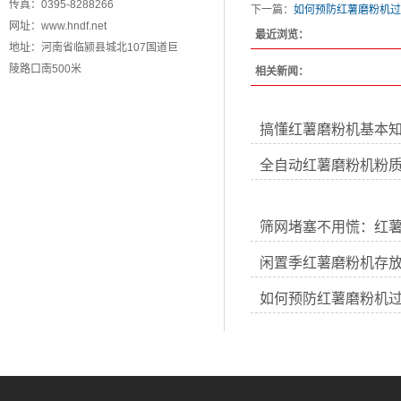
传真：0395-8288266
下一篇：
如何预防红薯磨粉机过
网址：
www.hndf.net
最近浏览：
地址：河南省临颍县城北107国道巨
陵路口南500米
相关新闻：
搞懂红薯磨粉机基本
全自动红薯磨粉机粉
筛网堵塞不用慌：红
闲置季红薯磨粉机存
如何预防红薯磨粉机