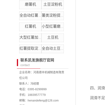
磨薯机
土豆淀粉机
全自动红薯机
薯类淀粉提取机
红薯机
小型红薯磨粉机
土豆机
大型红薯加工机
红薯提取淀粉机组
全自动土豆制粉机
联系凯发旗舰厅官网
contact
企业名称：河南德丰机械制造有限责
任公司
联系人：冯经理
四、润滑与
电话：0395-8299999
手机：18839577779
润滑不足：
邮箱：
henandefeng@126.com