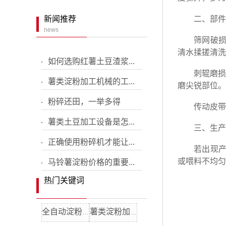
配套设备
新闻推荐
二、部件
news
红薯土豆粉碎
筛网破损或
小型铲车
清水揉搓清洗
如何选购红薯土豆渣浆...
分粒机
刺辊磨损：
薯类淀粉加工机械的工...
磨尖锐部位。
粉碎还田，一举多得
传动皮带打
薯类土豆加工设备是怎...
三、生产
正确使用粉碎机才能让...
若出现产量
或喂料不均匀
马铃薯淀粉价格的重要...
热门关键词
全自动淀粉机
薯类淀粉加工机械