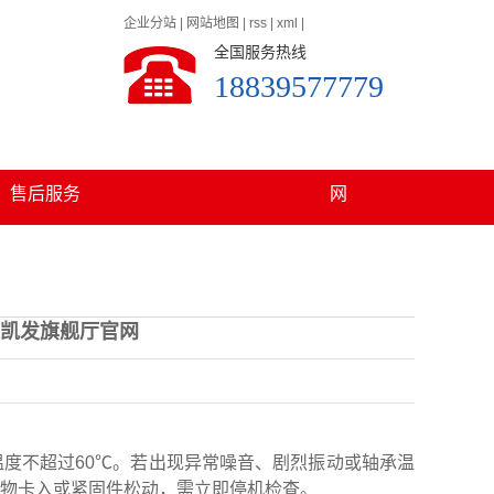
企业分站
|
网站地图
|
rss
|
xml
|
全国服务热线
18839577779
发旗舰厅官网的
在线留言
联系凯发旗舰厅官
售后服务
网
-凯发旗舰厅官网
度不超过60℃。若出现异常噪音、剧烈振动或轴承温
物卡入或紧固件松动，需立即停机检查。