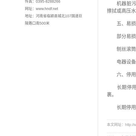
传真：0395-8288266
机器脏污：
网址：
www.hndf.net
擦拭或高压水
地址：河南省临颍县城北107国道巨
五、易损件
陵路口南500米
部分易损件
刨丝滚筒的
电器设备与
六、停用前
长期停用前
裹。
长期停用后
本文网址：http://ww