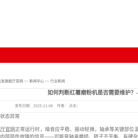
网的
新闻资讯
视频中心
客户案例
凯
加工
公司新闻
客户案例
行业新闻
器
技术知识
凯发旗舰厅官网
>>
新闻中心
>>
行业新闻
机
如何判断红薯磨粉机是否需要维护？
机
发布日期：
2025-11-06
作者： 点击：
状态异常
舰厅官网
正常运行时，噪音应平稳、振动轻微，轴承等关键部位温
内部部件故障的信号——可能是轴承磨损、转子不平衡、有硬杂