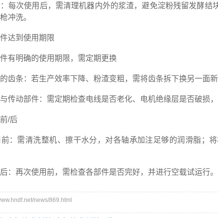
每次使用后，需清理机器内外的浆渣，避免淀粉残留发酵结块
枪冲洗。
达到使用期限
有明确的使用期限，需定期更换
齿条：若生产效率下降、粉渣变粗，需将齿条拆下换另一面新
传动部件：需定期检查电线是否老化、电机绝缘层是否破损，
/后
：需清洗整机、擦干水分，对各轴承加注足够的润滑脂；将
：再次使用前，需检查各部件是否完好，并进行空载试运行。
w.hndf.net/news/869.html