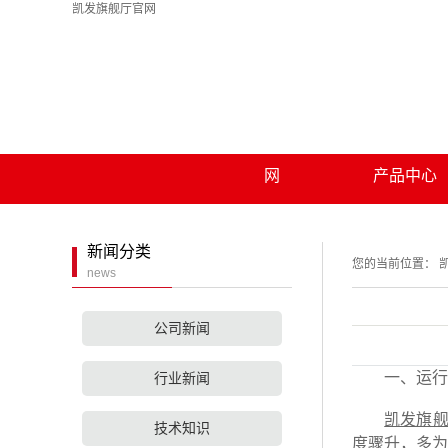
凯发旗舰厅官网
凯发旗舰厅官网
关于凯发旗舰厅官
凯发旗舰厅官
凯发旗舰厅官网的
薯土豆类淀粉
网
产品中心
联系凯发旗舰厅官
简介
渣浆分离机
网
收割机辅刀
新闻分类
您的当前位置：
news
秸秆粉碎还田
麦稻两用粉碎
公司新闻
小麦粉碎机
一、运行
行业新闻
洗薯机
凯发旗
技术知识
粉浆过细机
度骤升，多为