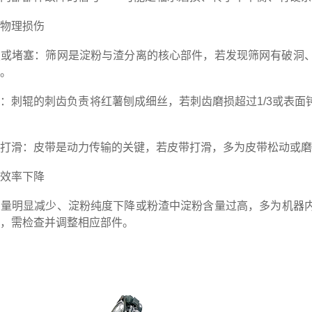
物理损伤
机
堵塞：筛网是淀粉与渣分离的核心部件，若发现筛网有破洞、
。
刺辊的刺齿负责将红薯刨成细丝，若刺齿磨损超过1/3或表面
滑：皮带是动力传输的关键，若皮带打滑，多为皮带松动或磨
效率下降
明显减少、淀粉纯度下降或粉渣中淀粉含量过高，多为机器内
，需检查并调整相应部件。