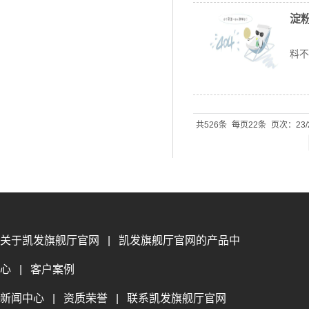
淀
被脱
料不
共526条
每页22条
页次：23/
关于凯发旗舰厅官网
|
凯发旗舰厅官网的产品中
心
|
客户案例
新闻中心
|
资质荣誉
|
联系凯发旗舰厅官网