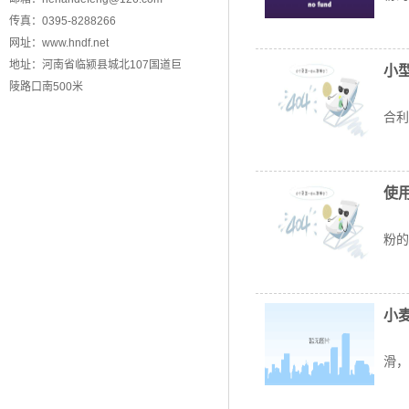
传真：0395-8288266
网址：
www.hndf.net
地址：河南省临颍县城北107国道巨
小
陵路口南500米
薯
合利
使
目
粉的
小
红
滑，